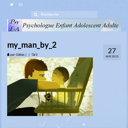
Rechercher
:
my_man_by_2
27
par
Gildas
|
|
0
AVR 2015