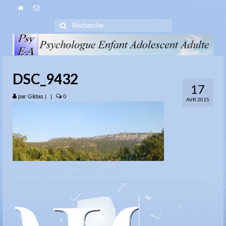
Rechercher
:
DSC_9432
17
par
Gildas
|
|
0
AVR 2015