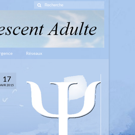
Rechercher
:
rgence
Réseaux
17
AVR 2015