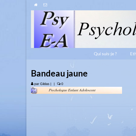
Qui suis-je ?
Et
Bandeau jaune
par
Gildas
|
|
0